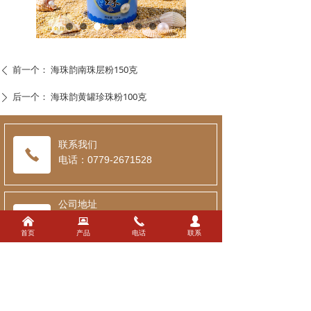
前一个：
海珠韵南珠层粉150克
ꄴ
后一个：
海珠韵黄罐珍珠粉100克
ꄲ
联系我们
电话：0779-2671528
公司地址
地址：
广西北海工业园区吉林路与
낀
뀵
끅
넙
首页
产品
电话
联系
台湾路交汇北海市新元投资开发有
限公司3#厂房一楼
公司名称
北海市海珠韵化妆品有限公司