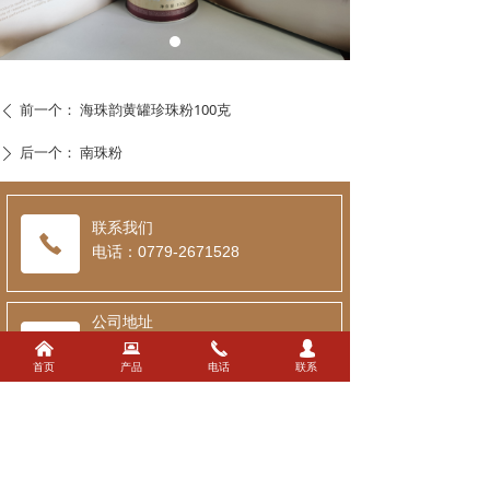
前一个：
海珠韵黄罐珍珠粉100克
ꄴ
后一个：
南珠粉
ꄲ
联系我们
电话：0779-2671528
公司地址
地址：
广西北海工业园区吉林路与
낀
뀵
끅
넙
首页
产品
电话
联系
台湾路交汇北海市新元投资开发有
限公司3#厂房一楼
公司名称
北海市海珠韵化妆品有限公司